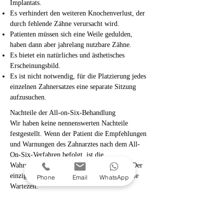
Implantats.
Es verhindert den weiteren Knochenverlust, der
durch fehlende Zähne verursacht wird.
Patienten müssen sich eine Weile gedulden,
haben dann aber jahrelang nutzbare Zähne.
Es bietet ein natürliches und ästhetisches
Erscheinungsbild.
Es ist nicht notwendig, für die Platzierung jedes
einzelnen Zahnersatzes eine separate Sitzung
aufzusuchen.
Nachteile der All-on-Six-Behandlung
Wir haben keine nennenswerten Nachteile
festgestellt. Wenn der Patient die Empfehlungen
und Warnungen des Zahnarztes nach dem All-
On-Six-Verfahren befolgt, ist die
Wahrscheinlichkeit eines Problems gering. Der
einzige Nachteil der Behandlung ist daher die
Phone
Email
WhatsApp
Wartezeit.
Risiken der All-on-Six-Behandlung
Da es sich um einen chirurgischen Eingriff
handelt, kann nicht behauptet werden, er sei