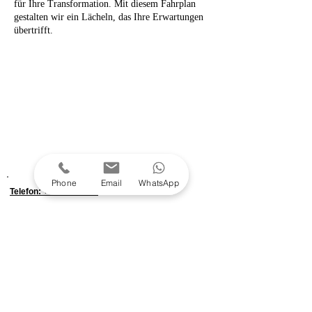
für Ihre Transformation. Mit diesem Fahrplan
gestalten wir ein Lächeln, das Ihre Erwartungen
übertrifft.
Phone
Email
WhatsApp
Telefon: +90 444 0 817
WhatsApp: +90 553 763 1927
E-Mail: info@viendenta.com
Adresse: