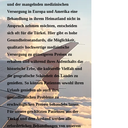
und der mangelnden medizinischen
Versorgung in Europa und Amerika eine
Behandlung in ihrem Heimatland nicht in
Anspruch nehmen möchten, entscheiden
sich oft für die Türkei. Hier gibt es hohe
Gesundheitsstandards, die Möglichkeit,
qualitativ hochwertige medizinische
Versorgung zu günstigeren Preisen zu
erhalten und während ihres Aufenthalts das
historische Erbe, die kulturelle Vielfalt und
die geografische Schönheit des Landes zu
genießen. So können Patienten sowohl ihren
Urlaub genießen als auch ihre
gesundheitlichen Probleme zu
erschwinglichen Preisen behandeln lassen.
Für unsere geschätzten Patienten aus der
Türkei und dem Ausland werden alle
erforderlichen Behandlungen von unserem