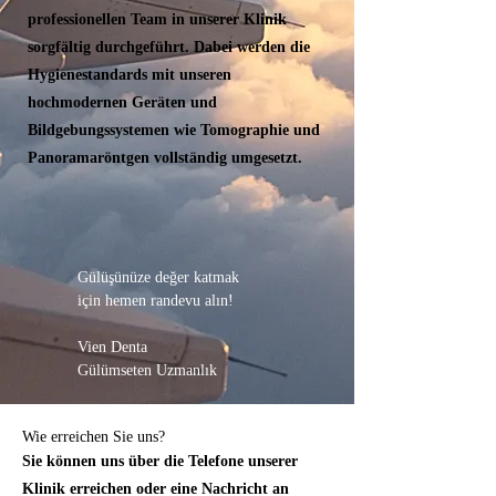
professionellen Team in unserer Klinik
sorgfältig durchgeführt. Dabei werden die
Hygienestandards mit unseren
hochmodernen Geräten und
Bildgebungssystemen wie Tomographie und
Panoramaröntgen vollständig umgesetzt.
Gülüşünüze değer katmak
için hemen randevu alın!
Vien Denta
Gülümseten Uzmanlık
Wie erreichen Sie uns?
Sie können uns über die Telefone unserer
Klinik erreichen oder eine Nachricht an