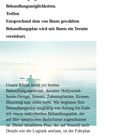
Behandlungsmöglichkeiten.
Treffen
Entsprechend dem von Ihnen gewählten
Behandlungsplan wird mit Ihnen ein Termin
vereinbart.
Unsere Klinik bietet ein breites
Behandlungsspektrum, darunter Hollywood-
Smile-Design, Veneers, Zahnimplantate, Kronen,
Bleaching und vieles mehr. Wir beginnen Ihre
Behandlungsreise sorgfältig von Anfang bis Ende
mit einem individuellen Behandlungsplan, der
auf Ihre spezifischen Bedürfnisse zugeschnitten
ist. Dieser detaillierte Plan, der auf Wunsch auch
Details wie die Logistik umfasst, ist der Fahrplan