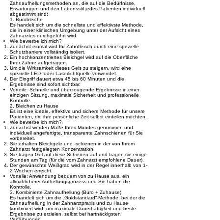
Zahnaufhellungsmethoden an, die auf die Bedürfnisse,
Erwartungen und den Lebensstil jedes Patienten individuell
abgestimmt sind:
1. Bürobleiche
Es handelt sich um die schnellste und effektivste Methode,
die in einer klinischen Umgebung unter der Aufsicht eines
Zahnarztes durchgeführt wird.
Wie bewerbe ich mich?
Zunächst einmal wird Ihr Zahnfleisch durch eine spezielle
Schutzbarriere vollständig isoliert.
Ein hochkonzentriertes Bleichgel wird auf die Oberfläche
Ihrer Zähne aufgetragen.
Um die Wirksamkeit dieses Gels zu steigern, wird eine
spezielle LED- oder Laserlichtquelle verwendet.
Der Eingriff dauert etwa 45 bis 60 Minuten und die
Ergebnisse sind sofort sichtbar.
Vorteile: Schnelle und überzeugende Ergebnisse in einer
einzigen Sitzung, maximale Sicherheit und professionelle
Kontrolle.
2. Bleichen zu Hause
Es ist eine ideale, effektive und sichere Methode für unsere
Patienten, die ihre persönliche Zeit selbst einteilen möchten.
Wie bewerbe ich mich?
Zunächst werden Maße Ihres Mundes genommen und
individuell angefertigte, transparente Zahnschienen für Sie
vorbereitet.
Sie erhalten Bleichgele und -schienen in der von Ihrem
Zahnarzt festgelegten Konzentration.
Sie tragen Gel auf diese Schienen auf und tragen sie einige
Stunden am Tag (für die vom Zahnarzt empfohlene Dauer).
Der gewünschte Weißgrad wird in der Regel innerhalb von 1-
2 Wochen erreicht.
Vorteile: Anwendung bequem von zu Hause aus, ein
allmählicherer Aufhellungsprozess und Sie haben die
Kontrolle.
3. Kombinierte Zahnaufhellung (Büro + Zuhause)
Es handelt sich um die „Goldstandard“-Methode, bei der die
Zahnaufhellung in der Zahnarztpraxis und zu Hause
kombiniert wird, um maximale Dauerhaftigkeit und beste
Ergebnisse zu erzielen, selbst bei hartnäckigsten
Verfärbungen.