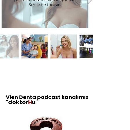
Smile ile tanışın.
Vien Denta podcast kanalımız
"doktor
H
u"