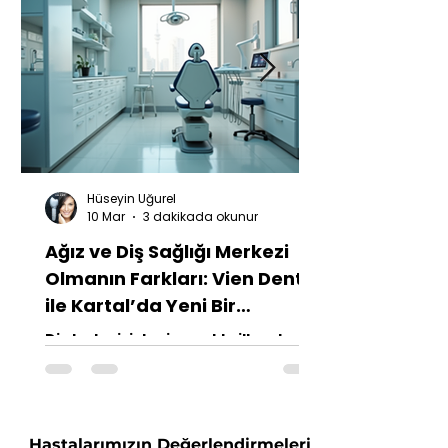
Hüseyin Uğurel
10 Mar
3 dakikada okunur
Ağız ve Diş Sağlığı Merkezi
Olmanın Farkları: Vien Denta
ile Kartal’da Yeni Bir
Deneyim
Diş tedavisi denince akla ilk gelen
şey genellikle korku ve endişedir.
Peki, bu algıyı değiştirmek mümkün
mü? Vien Denta olarak, Kartal’da
bulunan iki ağız ve diş sağlığı
merkezinden biri olmanın farkını
Hastalarımızın Değerlendirmeleri