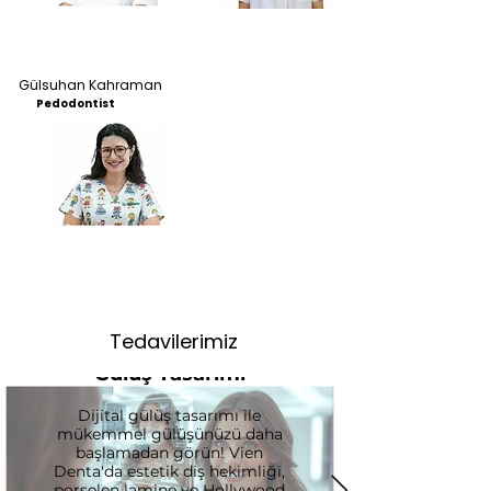
Gülsuhan Kahraman
Pedodontist
Tedavilerimiz
Gülüş Tasarımı
Dijital gülüş tasarımı ile
mükemmel gülüşünüzü daha
başlamadan görün! Vien
Denta'da estetik diş hekimliği,
porselen lamine ve Hollywood