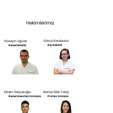
Hekimlerimiz
Gönül Karabulut
Hüseyin Uğurel
Diş Hekimi
Genel Müdür
Ekrem Selçukoğlu
Bahar Elter Tolay
Genel Anestezi Uzmanı
Protez Uzmanı