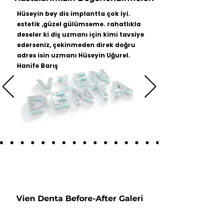
yaşatıyoruz. Modern teknoloji ve
Hüseyin bey dis implantta çok iyi.
konforu bir araya getirerek, diş
estetik ,güzel gülümseme. rahatlıkla
tedavilerinizi genel anestezi
deseler ki diş uzmanı için kimi tavsiye
altında, uyuyarak olmanızı
ederseniz, çekinmeden direk doğru
sağlıyoruz. Bu yazıda, ağız ve diş
adres isin uzmanı Hüseyin Uğurel.
sağlığı merkezlerinin farklarını,
Hanife Barış
neden Vien Denta’yı tercih etmeniz
gerektiğini ve tedavi sürecinizde
neler yaşayacağ
Vien Denta Before-After Galeri