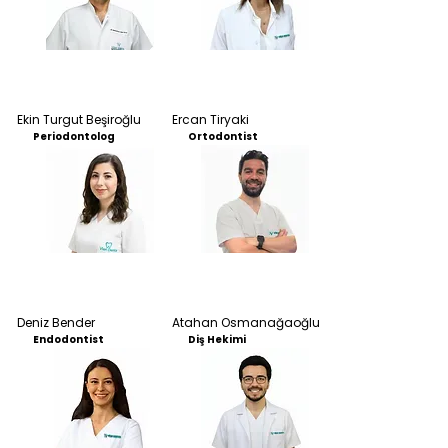
Ekin Turgut Beşiroğlu
Ercan Tiryaki
Periodontolog
Ortodontist
Deniz Bender
Atahan Osmanağaoğlu
Endodontist
Diş Hekimi