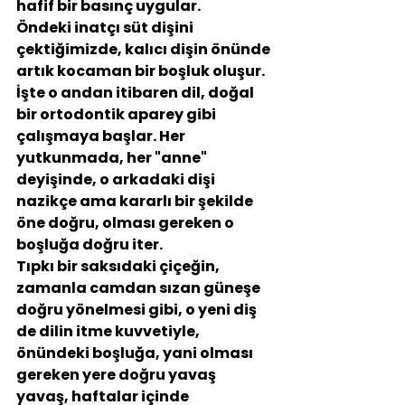
hafif bir basınç uygular.
Öndeki inatçı süt dişini 
çektiğimizde, kalıcı dişin önünde 
artık kocaman bir boşluk oluşur. 
İşte o andan itibaren dil, doğal 
bir ortodontik aparey gibi 
çalışmaya başlar. Her 
yutkunmada, her "anne" 
deyişinde, o arkadaki dişi 
nazikçe ama kararlı bir şekilde 
öne doğru, olması gereken o 
boşluğa doğru iter.
Tıpkı bir saksıdaki çiçeğin, 
zamanla camdan sızan güneşe 
doğru yönelmesi gibi, o yeni diş 
de dilin itme kuvvetiyle, 
önündeki boşluğa, yani olması 
gereken yere doğru yavaş 
yavaş, haftalar içinde 