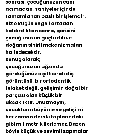
sonrası, çocuğunuzun canı 
acımadan, saniyeler içinde 
tamamlanan basit bir işlemdir.
Biz o küçük engeli ortadan 
kaldırdıktan sonra, gerisini 
çocuğunuzun güçlü dili ve 
doğanın sihirli mekanizmaları 
halledecektir.
Sonuç olarak;
çocuğunuzun ağzında 
gördüğünüz o çift sıralı diş 
görüntüsü, bir ortodontik 
felaket değil, gelişimin doğal bir 
parçası olan küçük bir 
aksaklıktır. Unutmayın, 
çocukların büyüme ve gelişimi 
her zaman ders kitaplarındaki 
gibi milimetrik ilerlemez. Bazen 
böyle küçük ve sevimli sapmalar 