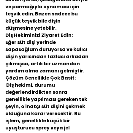
ve parmağıyla oynaması için 
teşvik edin. Bazen sadece bu 
küçük teşvik bile dişin 
düşmesine yetebilir.
Diş Hekiminizi Ziyaret Edin: 
Eğer süt dişi yerinde 
sapasağlam duruyorsa ve kalıcı 
dişin yarısından fazlası arkadan 
çıkmışsa, artık bir uzmandan 
yardım alma zamanı gelmiştir.
Çözüm Genellikle Çok Basit:
 Diş hekimi, durumu 
değerlendirdikten sonra 
genellikle yapılması gereken tek 
şeyin, o inatçı süt dişini çekmek 
olduğuna karar verecektir. Bu 
işlem, genellikle küçük bir 
uyuşturucu sprey veya jel 