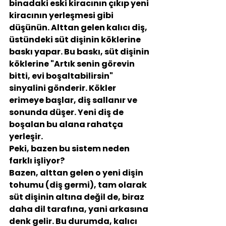
binadaki eski kiracının çıkıp yeni 
kiracının yerleşmesi gibi 
düşünün. Alttan gelen kalıcı diş, 
üstündeki süt dişinin köklerine 
baskı yapar. Bu baskı, süt dişinin 
köklerine "Artık senin görevin 
bitti, evi boşaltabilirsin" 
sinyalini gönderir. Kökler 
erimeye başlar, diş sallanır ve 
sonunda düşer. Yeni diş de 
boşalan bu alana rahatça 
yerleşir.
Peki, bazen bu sistem neden 
farklı işliyor?
Bazen, alttan gelen o yeni dişin 
tohumu (diş germi), tam olarak 
süt dişinin altına değil de, biraz 
daha dil tarafına, yani arkasına 
denk gelir. Bu durumda, kalıcı 