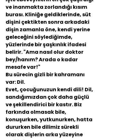
ve inanmakta zorlandığı kısım 
burası. Kliniğe geldiklerinde, süt 
dişini çektikten sonra arkadaki 
dişin zamanla öne, kendi yerine 
geleceğini söylediğimde, 
yüzlerinde bir şaşkınlık ifadesi 
belirir. "Ama nasıl olur doktor 
bey/hanım? Arada o kadar 
mesafe var!"
Bu sürecin gizli bir kahramanı 
var: Dil.
Evet, çocuğunuzun kendi dili! Dil, 
sandığımızdan çok daha güçlü 
ve şekillendirici bir kastır. Biz 
farkında olmasak bile, 
konuşurken, yutkunurken, hatta 
dururken bile dilimiz sürekli 
olarak dişlerin arka yüzeyine 