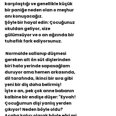
karşılaştığı ve genellikle küçük 
bir paniğe neden olan o meşhur 
anı konuşacağız.
Şöyle bir hayal edin: Çocuğunuz 
okuldan geliyor, size 
gülümsüyor ve o an ağzında bir 
tuhaflık fark ediyorsunuz.
 Normalde sallanıp düşmesi 
gereken alt ön süt dişlerinden 
biri hala yerinde sapasağlam 
duruyor ama hemen arkasında, 
dil tarafında, ikinci bir sıra gibi 
yeni bir diş daha belirmiş!
İşte o an, pek çok anne babanın 
kalbine bir endişe düşer: "Eyvah! 
Çocuğumun 
dişi yanlış yerden 
çıkıyor! Neden böyle oldu? 
Acaba kalıcı olarak böyle eğri mi 