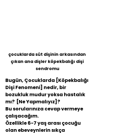
çocuklarda süt dişinin arkasından 
çıkan ana dişler köpekbalığı dişi 
sendromu
Bugün, Çocuklarda [Köpekbalığı 
Dişi Fenomeni] nedir, bir 
bozukluk mudur yoksa hastalık 
mı?  [Ne Yapmalıyız]?
Bu sorularınıza cevap vermeye 
çalışacağım.
Özellikle 6-7 yaş arası çocuğu 
olan ebeveynlerin sıkça 