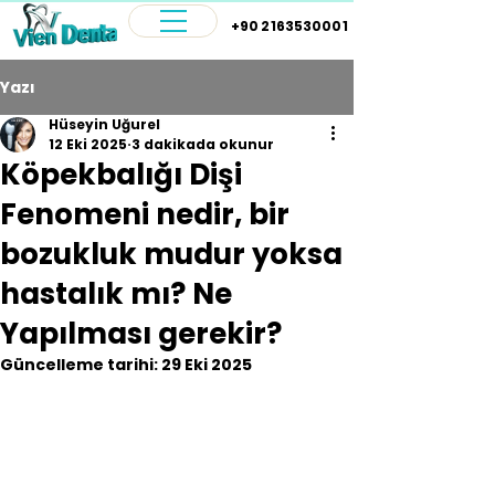
+90 2163530001
Yazı
Hüseyin Uğurel
12 Eki 2025
3 dakikada okunur
Köpekbalığı Dişi
Fenomeni nedir, bir
bozukluk mudur yoksa
hastalık mı? Ne
Yapılması gerekir?
Güncelleme tarihi:
29 Eki 2025