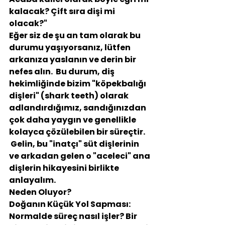
kalacak? Çift sıra dişi mi 
olacak?"
Eğer siz de şu an tam olarak bu 
durumu yaşıyorsanız, lütfen 
arkanıza yaslanın ve derin bir 
nefes alın.  Bu durum, diş 
hekimliğinde bizim "köpekbalığı 
dişleri" (shark teeth) olarak 
adlandırdığımız, sandığınızdan 
çok daha yaygın ve genellikle 
kolayca çözülebilen bir süreçtir.
 Gelin, bu "inatçı" süt dişlerinin 
ve arkadan gelen o "aceleci" ana 
dişlerin hikayesini birlikte 
anlayalım.
Neden Oluyor? 
Doğanın Küçük Yol Sapması:
Normalde süreç nasıl işler? Bir 