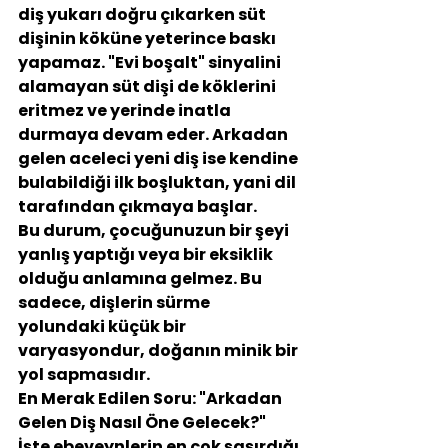
diş yukarı doğru çıkarken süt 
dişinin köküne yeterince baskı 
yapamaz. "Evi boşalt" sinyalini 
alamayan süt dişi de köklerini 
eritmez ve yerinde inatla 
durmaya devam eder. Arkadan 
gelen aceleci yeni diş ise kendine 
bulabildiği ilk boşluktan, yani dil 
tarafından çıkmaya başlar.
Bu durum, çocuğunuzun bir şeyi 
yanlış yaptığı veya bir eksiklik 
olduğu anlamına gelmez. Bu 
sadece, dişlerin sürme 
yolundaki küçük bir 
varyasyondur, doğanın minik bir 
yol sapmasıdır.
En Merak Edilen Soru: "Arkadan 
Gelen Diş Nasıl Öne Gelecek?"
İşte ebeveynlerin en çok şaşırdığı 