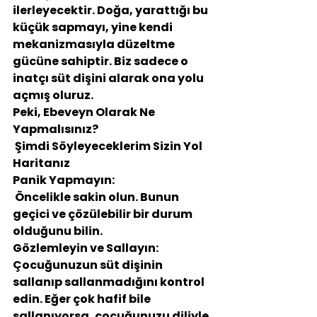
ilerleyecektir. Doğa, yarattığı bu 
küçük sapmayı, yine kendi 
mekanizmasıyla düzeltme 
gücüne sahiptir. Biz sadece o 
inatçı süt dişini alarak ona yolu 
açmış oluruz.
Peki, Ebeveyn Olarak Ne 
Yapmalısınız?
 Şimdi Söyleyeceklerim Sizin Yol 
Haritanız
Panik Yapmayın:
 Öncelikle sakin olun. Bunun 
geçici ve çözülebilir bir durum 
olduğunu bilin.
Gözlemleyin ve Sallayın: 
Çocuğunuzun süt dişinin 
sallanıp sallanmadığını kontrol 
edin. Eğer çok hafif bile 
sallanıyorsa, çocuğunuzu diliyle 