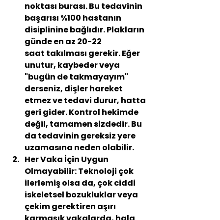
noktası burası. Bu tedavinin 
başarısı %100 hastanın 
disiplinine bağlıdır. Plakların 
günde en az 
20-22 
saat
 takılması gerekir. Eğer 
unutur, kaybeder veya 
"bugün de takmayayım" 
derseniz, dişler hareket 
etmez ve tedavi durur, hatta 
geri gider. Kontrol hekimde 
değil, tamamen sizdedir. Bu 
da tedavinin gereksiz yere 
uzamasına neden olabilir.
Her Vaka İçin Uygun 
Olmayabilir:
 Teknoloji çok 
ilerlemiş olsa da, çok ciddi 
iskeletsel bozukluklar veya 
çekim gerektiren aşırı 
karmaşık vakalarda, hala 