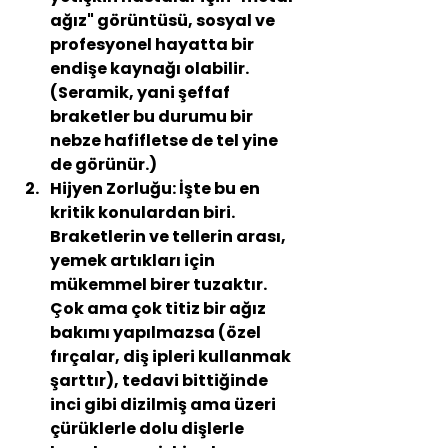
ağız" görüntüsü, sosyal ve 
profesyonel hayatta bir 
endişe kaynağı olabilir. 
(Seramik, yani şeffaf 
braketler bu durumu bir 
nebze hafifletse de tel yine 
de görünür.)
Hijyen Zorluğu:
 İşte bu en 
kritik konulardan biri. 
Braketlerin ve tellerin arası, 
yemek artıkları için 
mükemmel birer tuzaktır. 
Çok ama çok titiz bir ağız 
bakımı yapılmazsa (özel 
fırçalar, diş ipleri kullanmak 
şarttır), tedavi bittiğinde 
inci gibi dizilmiş ama üzeri 
çürüklerle dolu dişlerle 