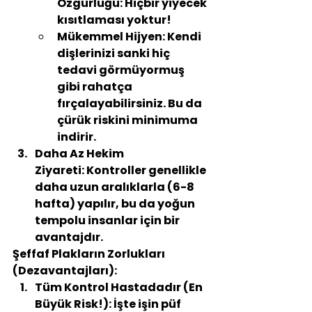
Özgürlüğü:
 Hiçbir yiyecek 
kısıtlaması yoktur!
Mükemmel Hijyen:
 Kendi 
dişlerinizi sanki hiç 
tedavi görmüyormuş 
gibi rahatça 
fırçalayabilirsiniz. Bu da 
çürük riskini minimuma 
indirir.
Daha Az Hekim 
Ziyareti:
 Kontroller genellikle 
daha uzun aralıklarla (6-8 
hafta) yapılır, bu da yoğun 
tempolu insanlar için bir 
avantajdır.
Şeffaf Plakların Zorlukları 
(Dezavantajları):
Tüm Kontrol Hastadadır (En 
Büyük Risk!):
 İşte işin püf 