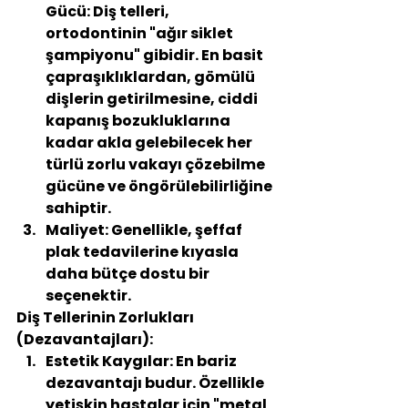
Gücü:
 Diş telleri, 
ortodontinin "ağır siklet 
şampiyonu" gibidir. En basit 
çapraşıklıklardan, gömülü 
dişlerin getirilmesine, ciddi 
kapanış bozukluklarına 
kadar akla gelebilecek her 
türlü zorlu vakayı çözebilme 
gücüne ve öngörülebilirliğine 
sahiptir.
Maliyet:
 Genellikle, şeffaf 
plak tedavilerine kıyasla 
daha bütçe dostu bir 
seçenektir.
Diş Tellerinin Zorlukları 
(Dezavantajları):
Estetik Kaygılar:
 En bariz 
dezavantajı budur. Özellikle 
yetişkin hastalar için "metal 