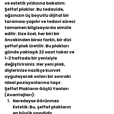
ve estetik yıldızına bakalım: 
Şeffaf plaklar. Bu tedavide, 
ağzınızın üç boyutlu dijital bir 
taraması yapılır ve tedavi süreci 
tamamen bilgisayarda simüle 
edilir. Size özel, her biri bir 
öncekinden biraz farklı, bir dizi 
şeffaf plak üretilir. Bu plakları 
günde yaklaşık 22 saat takar ve 
1-2 haftada bir yenisiyle 
değiştirirsiniz. Her yeni plak, 
dişlerinize nazikçe kuvvet 
uygulayarak onları bir sonraki 
ideal pozisyonlarına taşır.
Şeffaf Plakların Güçlü Yanları 
(Avantajları):
Neredeyse Görünmez 
Estetik:
 Bu, şeffaf plakların 
en büyük vaadidir. 