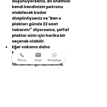
düşünüyorsanız, en önemlisi 
kendi kendinizin patronu 
olabilecek kadar 
disiplinliyseniz
 ve "Ben o 
plakları günde 22 saat 
takarım!" diyorsanız, 
şeffaf 
plaklar
 sizin için harika bir 
seçenek olabilir.
Eğer vakanız daha 
karmaşıksa, tedavi 
sürecinin kontrolünü 
Phone
Email
WhatsApp
tamamen işin uzmanına, 
yani hekiminize bırakmak 
istiyorsanız, daha bütçe 
dostu bir yol arıyorsanız ve 
en önemlisi 
tedavi sonrası 
ağız hijyeninize ekstra özen 
göstereceğinize söz 
veriyorsanız
, o zaman 
diş 