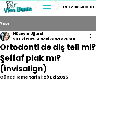
+90 2163530001
Yazı
Hüseyin Uğurel
20 Eki 2025
4 dakikada okunur
Ortodonti de diş teli mi?
Şeffaf plak mı?
(invisalign)
Güncelleme tarihi:
29 Eki 2025