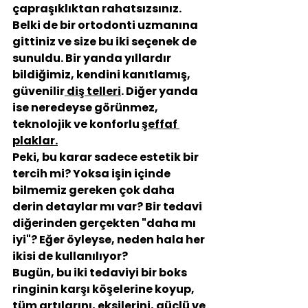
çapraşıklıktan rahatsızsınız. 
Belki de bir ortodonti uzmanına 
gittiniz ve size bu iki seçenek de 
sunuldu. Bir yanda yıllardır 
bildiğimiz, kendini kanıtlamış, 
güvenilir
diş telleri
. Diğer yanda 
ise neredeyse görünmez, 
teknolojik ve konforlu 
şeffaf 
plaklar
.
Peki, bu karar sadece estetik bir 
tercih mi? Yoksa işin içinde 
bilmemiz gereken çok daha 
derin detaylar mı var? Bir tedavi 
diğerinden gerçekten "daha mı 
iyi"? Eğer öyleyse, neden hala her 
ikisi de kullanılıyor?
Bugün, bu iki tedaviyi bir boks 
ringinin karşı köşelerine koyup, 
tüm artılarını, eksilerini, güçlü ve 