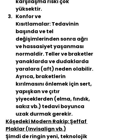
karşılaşma riski çok 
yüksektir.
Konfor ve 
Kısıtlamalar:
 Tedavinin 
başında ve tel 
değişimlerinden sonra ağrı 
ve hassasiyet yaşanması 
normaldir. Teller ve braketler 
yanaklarda ve dudaklarda 
yaralara (aft) neden olabilir. 
Ayrıca, braketlerin 
kırılmasını önlemek için sert, 
yapışkan ve çıtır 
yiyeceklerden (elma, fındık, 
sakız vb.) tedavi boyunca 
uzak durmak gerekir.
Köşedeki Modern Rakip: Şeffaf 
Plaklar (Invisalign vb.)
Şimdi de ringin yeni, teknolojik 