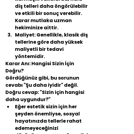
diş telleri daha öngörülebilir 
ve etkili bir sonuç verebilir. 
Karar mutlaka uzman 
hekiminize aittir.
Maliyet:
 Genellikle, klasik diş 
tellerine göre daha yüksek 
maliyetli bir tedavi 
yöntemidir.
Karar Anı: Hangisi Sizin İçin 
Doğru?
Gördüğünüz gibi, bu sorunun 
cevabı "Şu daha iyidir" değil. 
Doğru cevap: "
Sizin için hangisi 
daha uygundur?
"
Eğer estetik sizin için her 
şeyden önemliyse, sosyal 
hayatınızda tellerle rahat 
edemeyeceğinizi 