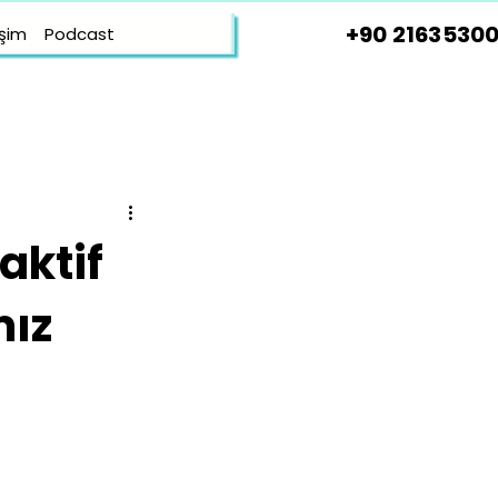
+90 21635300
işim
Podcast
aktif
mız