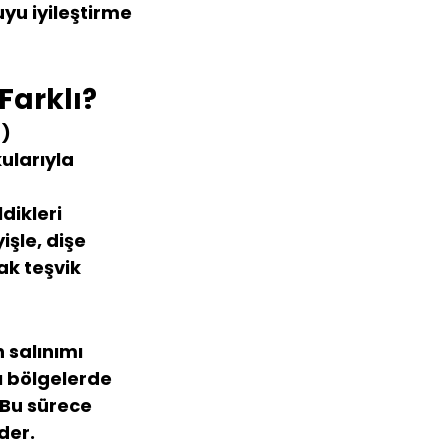
yu iyileştirme 
Farklı?
) 
ularıyla 
dikleri 
işle, dişe 
ak teşvik 
 salınımı 
ı bölgelerde 
 Bu sürece 
der.