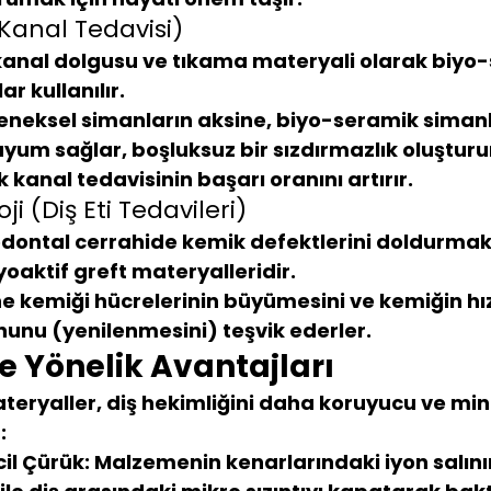
Kanal Tedavisi)
kanal dolgusu ve tıkama materyali olarak biyo
ar kullanılır.
eneksel simanların aksine, biyo-seramik simanl
uyum sağlar, boşluksuz bir sızdırmazlık oluşturur
 kanal tedavisinin başarı oranını artırır.
ji (Diş Eti Tedavileri)
odontal cerrahide kemik defektlerini doldurmak 
yoaktif greft materyalleridir.
e kemiği hücrelerinin büyümesini ve kemiğin hız
unu (yenilenmesini) teşvik ederler.
e Yönelik Avantajları
teryaller, diş hekimliğini daha koruyucu ve min
:
il Çürük:
 Malzemenin kenarlarındaki iyon salını