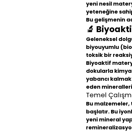
yeni nesil matery
yeteneğine sahi
Bu gelişmenin ad
🔬 Biyoakt
Geleneksel dolg
biyouyumlu
 (bi
toksik bir reaks
Biyoaktif matery
dokularla 
kimyas
yabancı kalmak y
eden mineralleri 
Temel Çalışma
Bu malzemeler, t
başlatır. Bu iyo
yeni mineral yap
remineralizasy