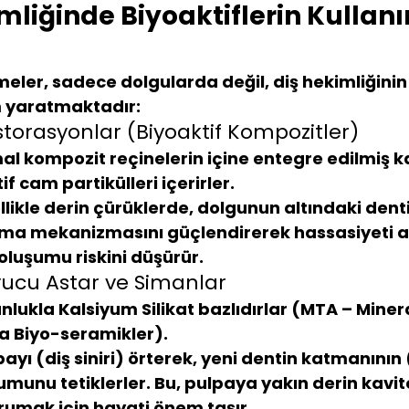
imliğinde Biyoaktiflerin Kullan
eler, sadece dolgularda değil, diş hekimliğinin
 yaratmaktadır:
storasyonlar (Biyoaktif Kompozitler)
al kompozit reçinelerin içine entegre edilmiş ka
f cam partikülleri içerirler.
llikle derin çürüklerde, dolgunun altındaki den
ma mekanizmasını güçlendirerek hassasiyeti az
 oluşumu riskini düşürür.
yucu Astar ve Simanlar
nlukla Kalsiyum Silikat bazlıdırlar (MTA – Minera
a Biyo-seramikler).
payı (diş siniri) örterek, yeni dentin katmanının
umunu tetiklerler. Bu, pulpaya yakın derin kavite
orumak için hayati önem taşır.