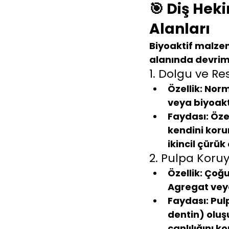
🎯 Diş Hek
Alanları
Biyoaktif malzem
alanında devrim
1. Dolgu ve Re
Özellik:
 Norm
veya biyoakti
Faydası:
 Öze
kendini koru
ikincil çürük
2. Pulpa Koru
Özellik:
 Çoğu
Agregat vey
Faydası:
 Pul
dentin) oluş
canlılığını k