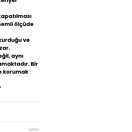
eriyel 
 kapatılması 
nemli ölçüde 
 kurduğu ve 
zar.
il, aynı 
amaktadır. Bir 
de korumak 
 