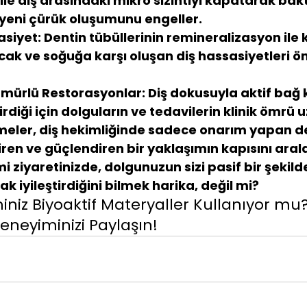
ile diş arasındaki mikro sızıntıyı kapatarak bakt
 yeni çürük oluşumunu engeller.
siyet:
 Dentin tübüllerinin remineralizasyon ile
cak ve soğuğa karşı oluşan diş hassasiyetleri ö
mürlü Restorasyonlar:
 Diş dokusuyla aktif bağ
diği için dolguların ve tedavilerin klinik ömrü u
eler, diş hekimliğinde sadece onarım yapan değ
tiren
 ve 
güçlendiren
 bir yaklaşımın kapısını aral
mi ziyaretinizde, dolgunuzun sizi pasif bir şekil
rak iyileştirdiğini bilmek harika, değil mi?
miniz Biyoaktif Materyaller Kullanıyor mu?
neyiminizi Paylaşın!