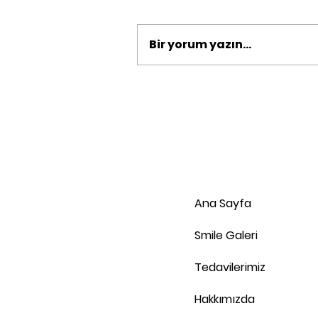
Bir yorum yazın...
Ağız ve Diş Sağlığı
Merkezi Olmanın
Farkları: Vien Denta ile
Kartal’da Yeni Bir
Deneyim
Ana Sayfa
Smile Galeri
Tedavilerimiz
Hakkımızda