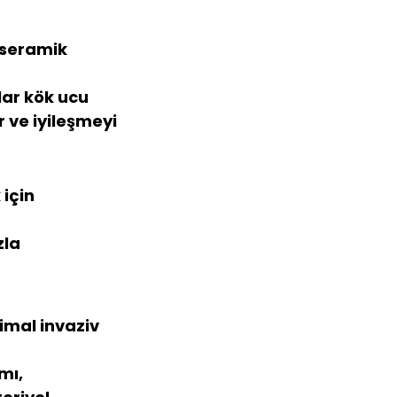
-seramik 
ar kök ucu 
 ve iyileşmeyi 
için 
la 
imal invaziv 
mı, 