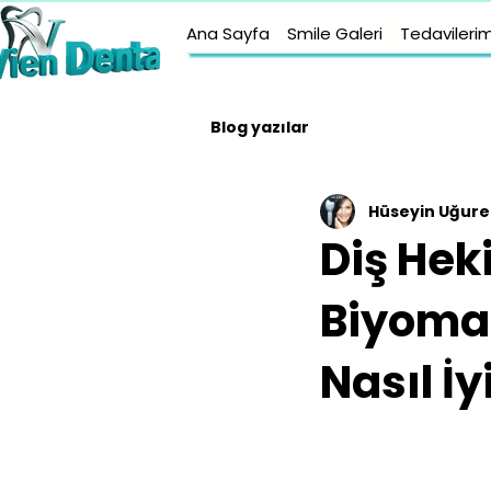
Ana Sayfa
Smile Galeri
Tedavilerim
Blog yazılar
Hüseyin Uğure
Diş Hek
Biyomat
Nasıl İy