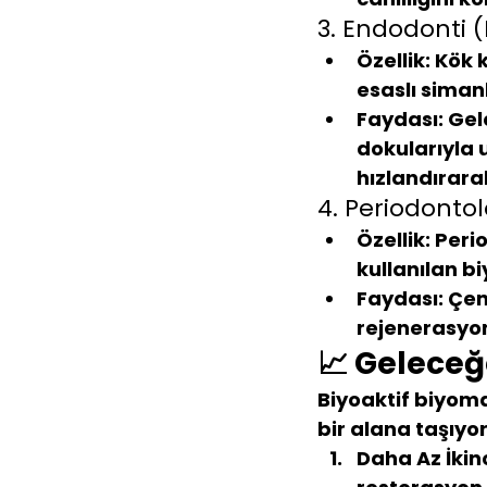
3. Endodonti (
Özellik:
 Kök 
esaslı simanl
Faydası:
 Gel
dokularıyla 
hızlandırarak
4. Periodontolo
Özellik:
 Peri
kullanılan bi
Faydası:
 Çen
rejenerasyon
📈 Geleceğ
Biyoaktif biyoma
bir alana taşıyor
Daha Az İkinc