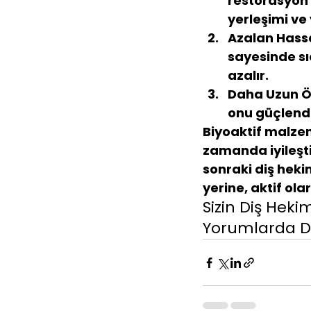
restorasyon 
yerleşimi ve
Azalan Hassa
sayesinde sı
azalır.
Daha Uzun Ö
onu güçlendir
Biyoaktif malzem
zamanda 
iyileş
sonraki diş heki
yerine, aktif ola
Sizin Diş Heki
Yorumlarda De