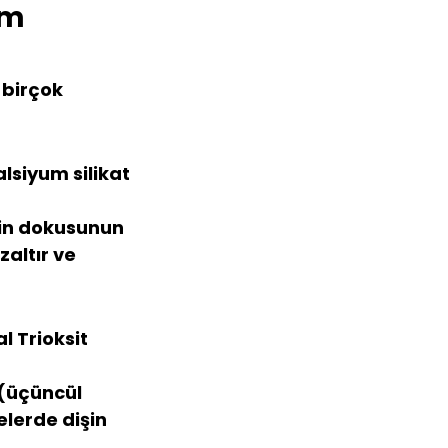
ım 
 birçok 
lsiyum silikat 
tin dokusunun 
altır ve 
l Trioksit 
 (üçüncül 
lerde dişin 