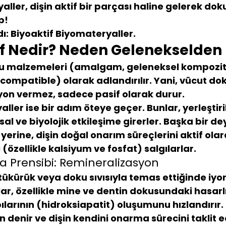
aller, 
dişin aktif bir parçası haline gelerek
 doku
p!
ı: 
Biyoaktif Biyomateryaller.
if Nedir? Neden Gelenekselden 
u malzemeleri (amalgam, geleneksel kompozit
ocompatible) olarak adlandırılır. Yani, vücut dok
iyon vermez, sadece pasif olarak durur.
aller
 ise bir adım öteye geçer. Bunlar, yerleştiril
al ve biyolojik etkileşime
 girerler. Başka bir dey
erine, dişin doğal onarım süreçlerini aktif olar
(özellikle kalsiyum ve fosfat) salgılarlar.
 Prensibi: Remineralizasyon
ükürük veya doku sıvısıyla temas ettiğinde iyon
nlar, özellikle mine ve dentin dokusundaki hasarl
ılarının (hidroksiapatit)
 oluşumunu hızlandırır.
on
 denir ve dişin kendini onarma sürecini taklit e