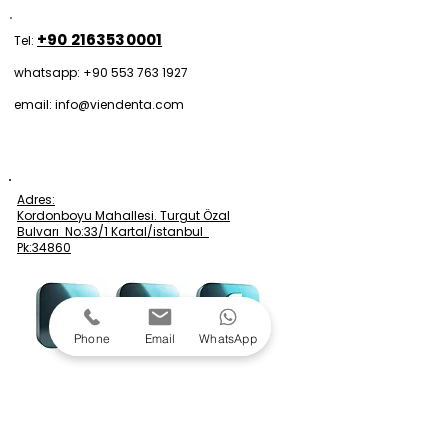
+90 2163530001
Tel:
whatsapp: +90 553 763 1927
email: info@viendenta.com
Adres:
Kordonboyu Mahallesi. Turgut Özal
Bulvarı No:33/1 Kartal/istanbul
Pk:34860
Phone
Email
WhatsApp
Çalışma Saatlerimiz
Pzt-Cuma 09.00-19.00