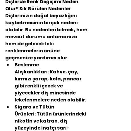
Dişlerde Renk Değişimi Neden 
Olur? Sık Görülen Nedenler
Dişlerinizin doğal beyazlığını 
kaybetmesinin birçok nedeni 
olabilir. Bu nedenleri bilmek, hem 
mevcut durumu anlamanıza 
hem de gelecekteki 
renklenmelerin önüne 
geçmenize yardımcı olur:
Beslenme 
Alışkanlıkları:
 Kahve, çay, 
kırmızı şarap, kola, pancar 
gibi renkli içecek ve 
yiyecekler diş minesinde 
lekelenmelere neden olabilir.
Sigara ve Tütün 
Ürünleri:
 Tütün ürünlerindeki 
nikotin ve katran, diş 
yüzeyinde inatçı sarı-