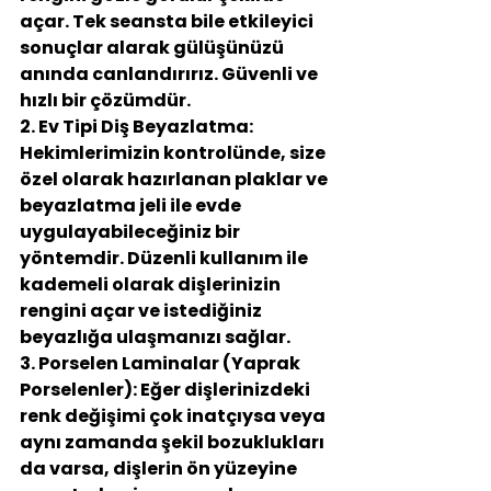
açar. Tek seansta bile etkileyici 
sonuçlar alarak gülüşünüzü 
anında canlandırırız. Güvenli ve 
hızlı bir çözümdür.
2. Ev Tipi Diş Beyazlatma:
Hekimlerimizin kontrolünde, size 
özel olarak hazırlanan plaklar ve 
beyazlatma jeli ile evde 
uygulayabileceğiniz bir 
yöntemdir. Düzenli kullanım ile 
kademeli olarak dişlerinizin 
rengini açar ve istediğiniz 
beyazlığa ulaşmanızı sağlar.
3. Porselen Laminalar (Yaprak 
Porselenler):
 Eğer dişlerinizdeki 
renk değişimi çok inatçıysa veya 
aynı zamanda şekil bozuklukları 
da varsa, dişlerin ön yüzeyine 