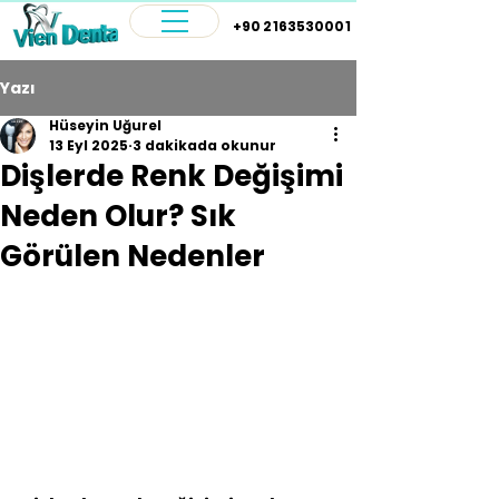
+90 2163530001
Yazı
Hüseyin Uğurel
13 Eyl 2025
3 dakikada okunur
Dişlerde Renk Değişimi
Neden Olur? Sık
Görülen Nedenler