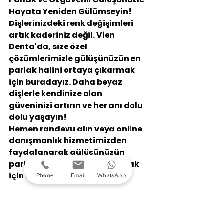
Hayata Yeniden Gülümseyin!
Dişlerinizdeki renk değişimleri 
artık kaderiniz değil. Vien 
Denta'da, size özel 
çözümlerimizle gülüşünüzün en 
parlak halini ortaya çıkarmak 
için buradayız. Daha beyaz 
dişlerle kendinize olan 
güveninizi artırın ve her anı dolu 
dolu yaşayın!
Hemen randevu alın veya online 
danışmanlık hizmetimizden 
faydalanarak gülüşünüzün 
parlaklığını yeniden kazanmak 
için ilk adımı atın.
Phone
Email
WhatsApp