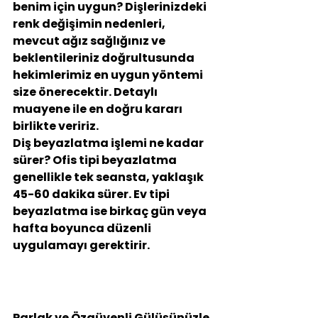
benim için uygun?
 Dişlerinizdeki 
renk değişimin nedenleri, 
mevcut ağız sağlığınız ve 
beklentileriniz doğrultusunda 
hekimlerimiz en uygun yöntemi 
size önerecektir. Detaylı 
muayene ile en doğru kararı 
birlikte veririz.
Diş beyazlatma işlemi ne kadar 
sürer?
 Ofis tipi beyazlatma 
genellikle tek seansta, yaklaşık 
45-60 dakika sürer. Ev tipi 
beyazlatma ise birkaç gün veya 
hafta boyunca düzenli 
uygulamayı gerektirir.
Parlak ve Özgüvenli Gülüşünüzle 