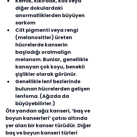
Kemik, kıkırdak, kas veya 
diğer dokulardaki 
anormalliklerden büyüyen 
sarkom
Cilt pigmenti veya rengi 
(melanositler) üreten 
hücrelerde kanserin 
başladığı oralmalign 
melanom. Bunlar, genellikle 
kanayan çok koyu, benekli 
şişlikler olarak görünür.
Genellikle lenf bezlerinde 
bulunan hücrelerden gelişen 
lenfoma. (Ağızda da 
büyüyebilirler.)
Öte yandan ağız kanseri, ‘baş ve 
boyun kanserleri’ çatısı altında 
yer alan bir kanser türüdür. Diğer 
baş ve boyun kanseri türleri 