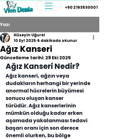
+90 2163530001
Yazı
Hüseyin Uğurel
10 Eyl 2025
6 dakikada okunur
Ağız Kanseri
Güncelleme tarihi:
29 Eki 2025
Ağız Kanseri Nedir?
Ağız kanseri, ağzın veya 
dudakların herhangi bir yerinde 
anormal hücrelerin büyümesi 
sonucu oluşan kanser 
türüdür. Ağız kanserlerinin 
mümkün olduğu kadar erken 
aşamada yakalanması tedavi 
başarı oranı için son derece 
önemli olurken, bu bölge 