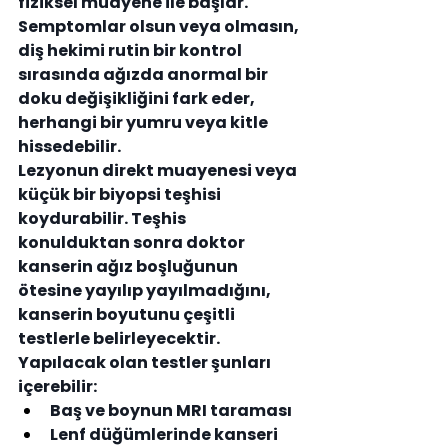
fiziksel muayene ile başlar. 
Semptomlar olsun veya olmasın, 
diş hekimi rutin bir kontrol 
sırasında ağızda anormal bir 
doku değişikliğini fark eder, 
herhangi bir yumru veya kitle 
hissedebilir. 
Lezyonun direkt muayenesi veya 
küçük bir biyopsi teşhisi 
koydurabilir. Teşhis 
konulduktan sonra doktor 
kanserin ağız boşluğunun 
ötesine yayılıp yayılmadığını, 
kanserin boyutunu çeşitli 
testlerle belirleyecektir. 
Yapılacak olan testler şunları 
içerebilir:
Baş ve boynun MRI taraması
Lenf düğümlerinde kanseri 