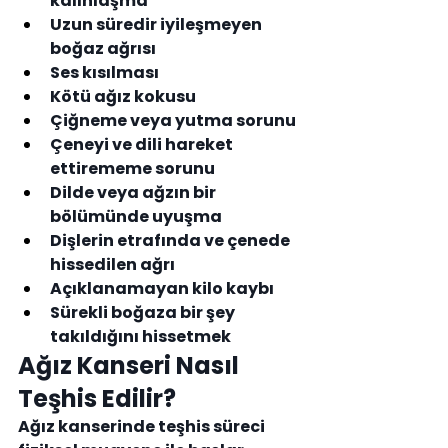
kalınlaşma
Uzun süredir iyileşmeyen 
boğaz ağrısı
Ses kısılması
Kötü ağız kokusu
Çiğneme veya yutma sorunu
Çeneyi ve dili hareket 
ettirememe sorunu
Dilde veya ağzın bir 
bölümünde uyuşma
Dişlerin etrafında ve çenede 
hissedilen ağrı
Açıklanamayan kilo kaybı
Sürekli boğaza bir şey 
takıldığını hissetmek
Ağız Kanseri Nasıl 
Teşhis Edilir?
Ağız kanserinde teşhis süreci 