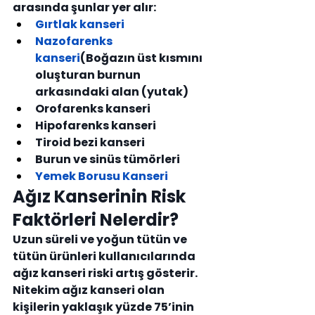
arasında şunlar yer alır:
Gırtlak kanseri
Nazofarenks 
kanseri
(Boğazın üst kısmını 
oluşturan burnun 
arkasındaki alan (yutak)
Orofarenks kanseri
Hipofarenks kanseri
Tiroid bezi kanseri
Burun ve sinüs tümörleri
Yemek Borusu Kanseri
Ağız Kanserinin Risk 
Faktörleri Nelerdir?
Uzun süreli ve yoğun tütün ve 
tütün ürünleri kullanıcılarında 
ağız kanseri riski artış gösterir. 
Nitekim ağız kanseri olan 
kişilerin yaklaşık yüzde 75’inin 